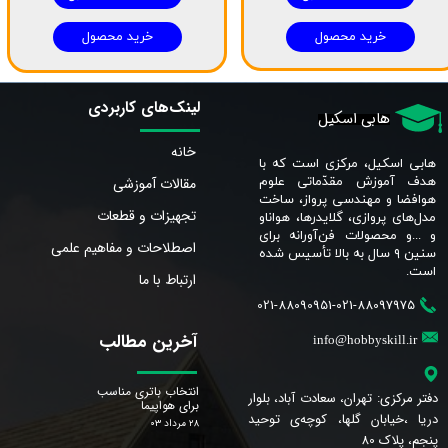
خرید محصول
خرید محصول
لینک‌های کاربردی
هابی اسکیل
خانه
هابی اسکیل، مرکزی است که با
مقالات آموزشی
هدف آموزش مقدّماتی علوم
هوافضا و مهندسی پرواز، ساخت
تجهیزات و قطعات
مدل‌های پروازی، گلایدرها، هواناو
و ...و محصولات فن‌آورانه برای
اصطلاحات و مفاهیم علمی
سنین ٩ سال به بالا تأسیس شده
است.​​​​​​​
ارتباط با ما
021-88090951-021-88097975
آخرین مطالب
info@hobbyskill.ir
انتخاب باتری مناسب
دفتر مرکزی: تهران، سعادت آباد، بلوار
برای هواپیما
دریا ،خیابان گلها، کوچه‌ی توحید
۲۸ مرداد ۰۳
پنجم، پلاک 80