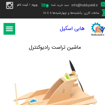
ورود
/
ثبت نام
سبد خرید شما
info@hobbyskill.ir
۰
حساب کاربری من
ساعات کاری: یکشنبه‌ها و چهارشنبه‌ها 8 تا 18
تغییر گذر واژه
هابی اسکیل
سفارشات
خروج از حساب کاربری
​ماشین تراست رادیوکنترل