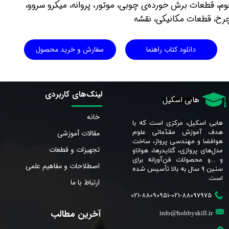
وم، قطعات برش خورده‌ی چوبی، موتور، پروانه، میکرو سروو،
رخ، قطعات مکانیکی، نقشه
دانلود کتاب راهنما
سفارش و خرید محصول
لینک‌های کاربردی
هابی اسکیل
خانه
هابی اسکیل، مرکزی است که با
مقالات آموزشی
هدف آموزش مقدّماتی علوم
هوافضا و مهندسی پرواز، ساخت
تجهیزات و قطعات
مدل‌های پروازی، گلایدرها، هواناو
و ...و محصولات فن‌آورانه برای
اصطلاحات و مفاهیم علمی
سنین ٩ سال به بالا تأسیس شده
است.​​​​​​​
ارتباط با ما
021-88090951-021-88097975
آخرین مطالب
info@hobbyskill.ir