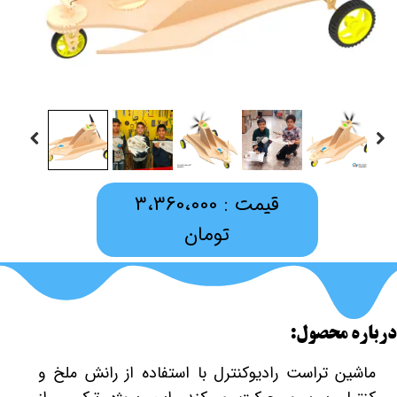
قیمت : 3،360،000
تومان
درباره محصول:
ماشین تراست رادیوکنترل با استفاده از رانش ملخ و