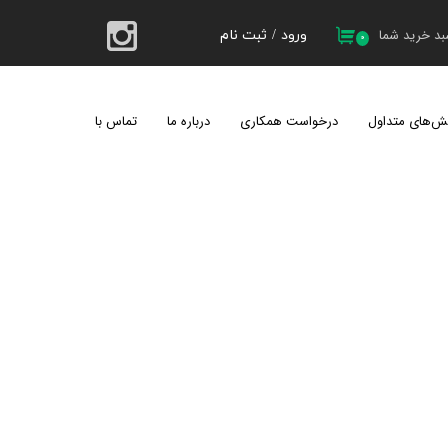
د خرید شما
ورود
/
ثبت نام
۰
حساب کاربری من
تغییر گذر واژه
ش‌های متداول
درخواست همکاری
درباره ما
تماس با ما
سفارشات
کیل 1404
خروج از حساب کاربری