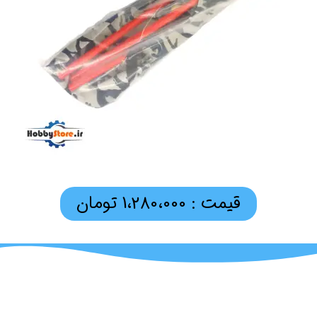
قیمت : 1،280،000 تومان