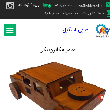
ورود
/
ثبت نام
سبد خرید شما
info@hobbyskill.ir
۰
حساب کاربری من
ساعات کاری: یکشنبه‌ها و چهارشنبه‌ها 8 تا 18
تغییر گذر واژه
هابی اسکیل
سفارشات
خروج از حساب کاربری
​هامر مکاترونیکی