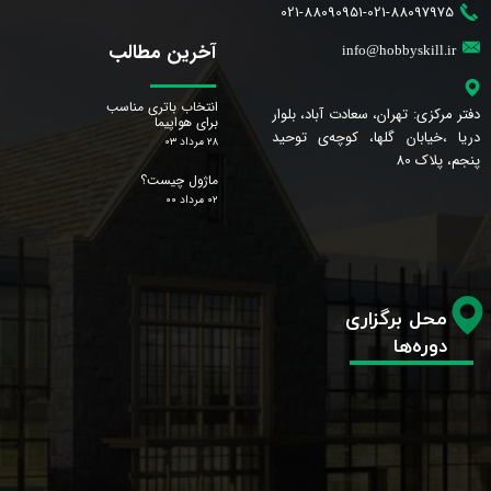
021-88090951-021-88097975
آخرین مطالب
info@hobbyskill.ir
انتخاب باتری مناسب
دفتر مرکزی: تهران، سعادت آباد، بلوار
برای هواپیما
دریا ،خیابان گلها، کوچه‌ی توحید
۲۸ مرداد ۰۳
پنجم، پلاک 80
ماژول چیست؟
۰۲ مرداد ۰۰
محل برگزاری
دوره‌ها