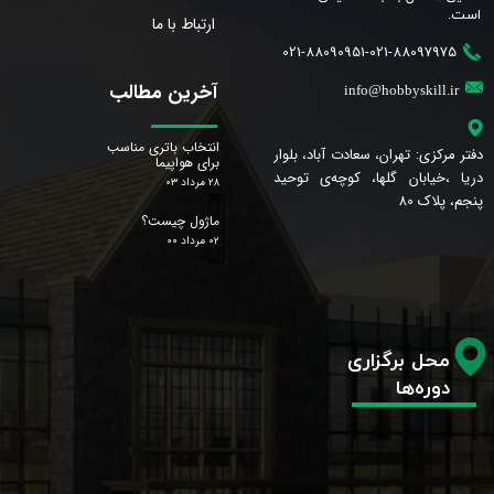
است.​​​​​​​
ارتباط با ما
021-88090951-021-88097975
آخرین مطالب
info@hobbyskill.ir
انتخاب باتری مناسب
دفتر مرکزی: تهران، سعادت آباد، بلوار
برای هواپیما
دریا ،خیابان گلها، کوچه‌ی توحید
۲۸ مرداد ۰۳
پنجم، پلاک 80
ماژول چیست؟
۰۲ مرداد ۰۰
محل برگزاری
دوره‌ها