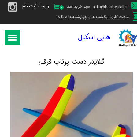
ورود
/
ثبت نام
سبد خرید شما
info@hobbyskill.ir
۰
حساب کاربری من
ساعات کاری: یکشنبه‌ها و چهارشنبه‌ها 8 تا 18
تغییر گذر واژه
هابی اسکیل
سفارشات
خروج از حساب کاربری
​گلایدر دست پرتاب قرقی