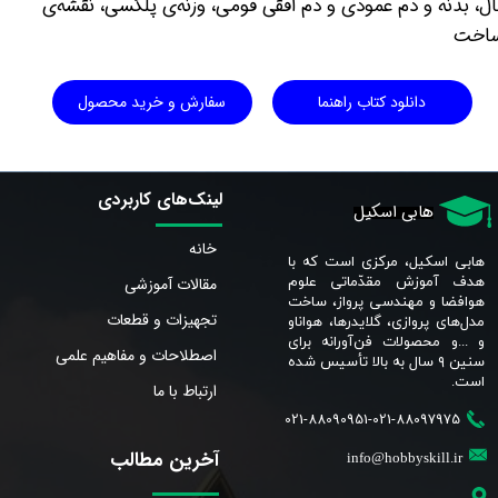
ال، بدنه و دم عمودی و دم افقی فومی، وزنه‌ی پلکسی، نقشه‌ی
اخت
دانلود کتاب راهنما
سفارش و خرید محصول
لینک‌های کاربردی
هابی اسکیل
خانه
هابی اسکیل، مرکزی است که با
مقالات آموزشی
هدف آموزش مقدّماتی علوم
هوافضا و مهندسی پرواز، ساخت
تجهیزات و قطعات
مدل‌های پروازی، گلایدرها، هواناو
و ...و محصولات فن‌آورانه برای
اصطلاحات و مفاهیم علمی
سنین ٩ سال به بالا تأسیس شده
است.​​​​​​​
ارتباط با ما
021-88090951-021-88097975
آخرین مطالب
info@hobbyskill.ir