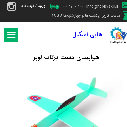
ورود
/
ثبت نام
سبد خرید شما
info@hobbyskill.ir
۰
حساب کاربری من
ساعات کاری: یکشنبه‌ها و چهارشنبه‌ها 8 تا 18
تغییر گذر واژه
هابی اسکیل
سفارشات
خروج از حساب کاربری
​هواپیمای دست پرتاب لوپر