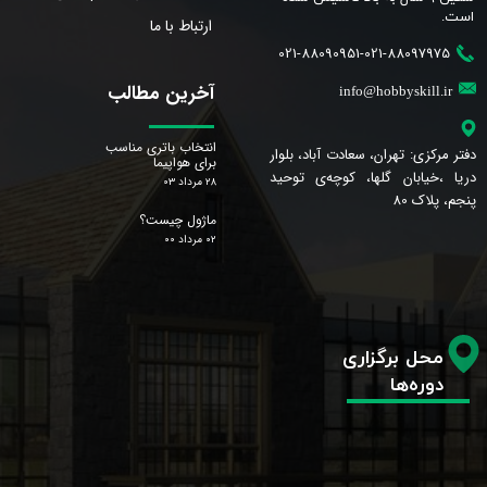
است.​​​​​​​
ارتباط با ما
021-88090951-021-88097975
آخرین مطالب
info@hobbyskill.ir
انتخاب باتری مناسب
دفتر مرکزی: تهران، سعادت آباد، بلوار
برای هواپیما
دریا ،خیابان گلها، کوچه‌ی توحید
۲۸ مرداد ۰۳
پنجم، پلاک 80
ماژول چیست؟
۰۲ مرداد ۰۰
محل برگزاری
دوره‌ها