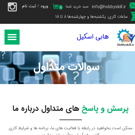
ورود
/
ثبت نام
سبد خرید شما
info@hobbyskill.ir
۰
حساب کاربری من
ساعات کاری: یکشنبه‌ها و چهارشنبه‌ها 8 تا 18
تغییر گذر واژه
هابی اسکیل
سفارشات
خروج از حساب کاربری
سوالات متداول
پرسش و پاسخ
های متداول درباره ما
ممکن است بخواهید در رابطه با فعالیت های ما، برنامه ها و شرایط کاری