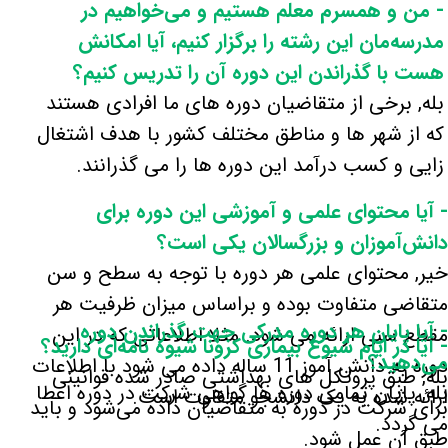
- من و همسرم معلم هستیم و می‌خواهیم در
مدرسه‌مان این رشته را برگزار کنیم، آیا امکانش
هست با گذراندن این دوره آن را تدریس کنیم؟
بله, برخی از متقاضیان دوره های ما افرادی هستند
که از شهر ها و مناطق مختلف کشور با هدف اشتغال
زایی و کسب درآمد این دوره ها را می گذرانند.
- آیا محتوای علمی و آموزشی این دوره برای
دانش‌آموزان و بزرگسالان یکی است؟
خیر, محتوای علمی هر دوره با توجه به سطح و سن
متقاضی متفاوت بوده و براساس میزان ظرفیت هر
- آیا پایان هر دوره مدرکی جهت گذراندن دوره
مقطع سنی ارائه می شود. مثلا اطلاعاتی که در این
- آیا در ایام شیوع بیماری کرونا شیوه نامه‌ای دارید؟
می‌دهید؟
دوره به دانش آموز 11 ساله داده می شود با اطلاعات
بله, طبق پروتکل های بهداشتی صادر شده قوانینی
بله, پایان تمامی دوره ها گواهی شرکت در دوره اعطا
ارائه شده به یک دانشجو متفاوت است.​​​​​​​
برای شرکت در دوره به متقاضیان داده می‌شود و باید
می گردد.
طبق آن عمل شود.