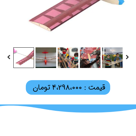
قیمت : 4،298،000 تومان