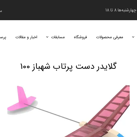
نبه‌ها 8 تا 18
سب
معرفی محصولات
فروشگاه
مسابقات
اخبار و مقالات
پرس
دومین دوره مسابقات دانش‌آموزی هابی اس
​گلایدر دست پرتاب شهباز 100