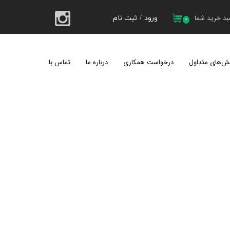
د خرید شما
ورود
/
ثبت نام
۰
حساب کاربری من
تغییر گذر واژه
ش‌های متداول
درخواست همکاری
درباره ما
تماس با ما
سفارشات
کیل 1404
خروج از حساب کاربری