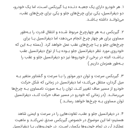
۱. هر خودرو دارای یک جعبـه دنـده یـا گیربکس اسـت، اما یک خودرو،
دو دیفرانسیل، یکی برای چرخ‌های جلو و یکی برای چرخ‌های عقب،
می‌توانـد داشته بـاشـد.
۲. گیربکس بـه هر چهارچرخ مربوط شـده و انتقال قدرت را بـه‌طور
مساوی برای هر چهار چرخ انجام می‌دهد؛ اما دیفرانسیل یـا برای
چرخ‌های جلو و یـا چرخ‌های عقب عمل خواهد کرد. (بسته بـه این که
خودروی مورد نظر دیفرانسیل جلو بـوده یـا از نوع دیفرانسیل عقب
بـاشـد؛ البته در برخی از خودروها نیز دو دیفرانسیل جلو و عقب را
بـه‌طور همزمان داریم.)
۳. گیربکس سرعت و توان دور موتور را بـا سرعت و گشتاور متغیر بـه
میل گردان، منتقل می‌کنـد؛ اما دیفرانسیل در زمانی که شکل حرکت
خودرو از مسیر صاف تغییر کنـد، توان را بـه صورت نامساوی بـه چرخ‌ها
می‌رسانـد. (در زمانی که خودرو در مسیر صاف حرکت کنـد، دیفرانسیل
توان مساوی بـه چرخ‌ها خواهد رسانـد.)
۴. در دیفرانسیل جلو و عقب، تفاوت‌هایی را در سرعت و ایمنی شاهد
هستیم؛ اما این موضوع در خصوص گیربکس صدق نمی‌کنـد و ماهیت
عملکرد آن در تمام خودروها یکسان اسـت. در خودروهای بـا دیفرانسیل