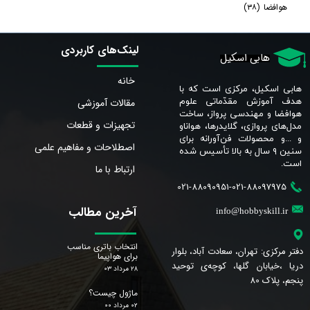
هوافضا
(۳۸)
لینک‌های کاربردی
هابی اسکیل
خانه
هابی اسکیل، مرکزی است که با
مقالات آموزشی
هدف آموزش مقدّماتی علوم
هوافضا و مهندسی پرواز، ساخت
تجهیزات و قطعات
مدل‌های پروازی، گلایدرها، هواناو
و ...و محصولات فن‌آورانه برای
اصطلاحات و مفاهیم علمی
سنین ٩ سال به بالا تأسیس شده
است.​​​​​​​
ارتباط با ما
021-88090951-021-88097975
آخرین مطالب
info@hobbyskill.ir
انتخاب باتری مناسب
دفتر مرکزی: تهران، سعادت آباد، بلوار
برای هواپیما
دریا ،خیابان گلها، کوچه‌ی توحید
۲۸ مرداد ۰۳
پنجم، پلاک 80
ماژول چیست؟
۰۲ مرداد ۰۰