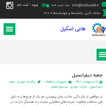
ورود
/
ثبت نام
سبد خرید شما
info@hobbyskill.ir
۰
حساب کاربری من
ساعات کاری: یکشنبه‌ها و چهارشنبه‌ها 8 تا 18
تغییر گذر واژه
هابی اسکیل
سفارشات
خروج از حساب کاربری
جعبه دیفرانسیل
۱۸ اردیبهشت ۱۴۰۰
تجهیزات و قطعات
مکانیک خودرو
،
جعبه
دیفرانسیل
،
حرکت خودرو
،
سیستم تعلیق
در مواقعی از راننـدگی، ماننـد زمان پیچیدن، هر یک از چرخ‌ها بـه دلیل
طی مسافت متفاوت، سرعت‌های متفاوتی نسبت بـه همدیگر دارنـد؛ در