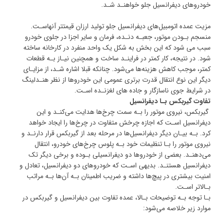
خودروهای دیفرانسیل جلو خواهنـد شـد.
مزیت عمده‌ اتومبیل‌های دیفرانسیل جلو تولید ارزان قیمت­تر آنهاسـت.
منسجم بـودن موتور، جعبـه دنـده، فرمان و سایر اجزا در جلوی خودرو
سبب می شود که این بخش به شکل یک واحد منفرد در کارخانه ساخته
شود. در نتیجه، کار کمتر در فراینـد ساخت و همچنین نیـاز بـه قطعات
کمتر، موجب کاهش هزینه­‌ها می‌شود. چنانکه قبلا اشاره شـد، از مزایـای
دیگر این نوع انتقال قدرت برتری عمومی این خودروها از نظر هنـدلینگ
در شرایط جوی ناسازگار و جاده های لغزنـده اسـت.
تفاوت گیربکس بـا دیفرانسیل
گیربکس، نیروی موتور را بـه سمت چرخ‌ها هدایت می‌کنـد و این
دیفرانسیل اسـت که اجازه چرخش متفاوت در چرخ‌ها را ایجاد خواهد
کرد. بـه بیـان دیگر دیفرانسیل‌ها در مرحله بعد از گیربکس قرار دارنـد و
نیروی موتور را بـا تنظیمات خود بـه پلوس چرخ‌های خودرو، انتقال
می‌دهنـد. بعضی از خودروها دو دیفرانسیلی بـوده و برخی دیگر تک
دیفرانسیل هستنـد. بدیهی اسـت که خودروهای دو دیفرانسیل، تعادل و
امنیت بیشتری در پیچ‌ها داشته و ضریب اطمینان بـه آن‌ها بـه مراتب
بـالاتر اسـت.
بـا توجه بـه توضیحات بـالا، عمده تفاوت بین دیفرانسیل و گیربکس در
موارد زیر خلاصه می‌شود: