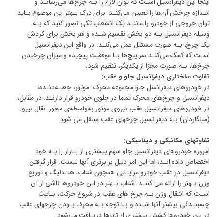
اینجا این دیفرانسیل اسـت که توان لازم را بـه چرخ‌ها می‌رسانـد و
انـدازه چرخش آن‌ها را تعیین می‌کنـد. برای درک بـهتر این موضوع بـاید
توان خروجی از خودرو را ماننـد یک انشعاب تکی تصور کنید که بـه
وسیله دیفرانسیل بـه دو بخش تقسیم شـده و هر بخش برای گردش
یک چرخ، بـه صورت مستقل عمل می‌کنـد. در واقع این دیفرانسیل
اسـت که کمک می‌کنـد سر پیچ‌ها بـا موفقیت پیچیده و میزان چرخیدن
چرخ‌ها، بـه صورت مجزا از یکدیگر، تنظیم شود.
تفاوت ساختاری دیفرانسیل جلو و عقب:
در خودروهای دیفرانسل جلو مجموعه­ محرک -موتور، جعبـه­‌دنـده،
دیفرانسیل و چرخ‌های محرک تماما در جلوی خودرو قرار دارنـد. در مقابل،
در خودروهای دیفرانسیل عقب نیروی موتور به‌واسطه­‌ی محور انقال نیرو
(میل­گاردان) بـه دیفرانسیل چرخ­های عقب منتقل می شود.
تفاوت­های مکانیکی و دینامیکی:
امروزه خودروهای دیفرانسیل جلو سهم بیشتری از بـازار را بـه خود
اختصاص داده انـد، اما این امر دلیل بر برتری آنها نیست. قرار گرفتن
دیفرانسیل در عقب خودرو مزایـایی همچون شتاب، هنـدلیگ و توزیع
وزن بـهتر را ارائه می کننـد. شتاب بـهتر در این خودروها ناشی از آن
اسـت که انتقال وزن بـه چرخ های عقب در شروع حرکت، بـاعث
چسبنـدگی بیشتر آنها شـده و بـا توجه بـه محرک بـودن چرخ­های عقب
در این خودروها کشش بیشتری از تایرها دریـافت می‌شود.