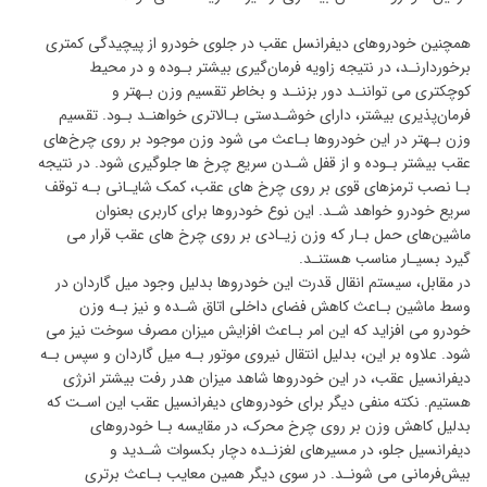
همچنین خودروهای دیفرانسل عقب در جلوی خودرو از پیچیدگی کمتری
برخوردارنـد، در نتیجه زاویه‌ فرمان‌گیری بیشتر بـوده و در محیط
کوچکتری می تواننـد دور بزننـد و بخاطر تقسیم وزن بـهتر و
فرمان‌پذیری بیشتر، دارای خوشـدستی بـالاتری خواهنـد بـود. تقسیم
وزن بـهتر در این خودروها بـاعث می شود وزن موجود بر روی چرخ‌های
عقب بیشتر بـوده و از قفل شـدن سریع چرخ ها جلوگیری شود. در نتیجه
بـا نصب ترمزهای قوی بر روی چرخ های عقب، کمک شایـانی بـه توقف
سریع خودرو خواهد شـد. این نوع خودروها برای کاربری بعنوان
ماشین‌های حمل بـار که وزن زیـادی بر روی چرخ های عقب قرار می
گیرد بسیـار مناسب هستنـد.
در مقابل، سیستم انقال قدرت این خودروها بدلیل وجود میل گاردان در
وسط ماشین بـاعث کاهش فضای داخلی اتاق شـده و نیز بـه وزن
خودرو می افزاید که این امر بـاعث افزایش میزان مصرف سوخت نیز می
شود. علاوه بر این، بدلیل انتقال نیروی موتور بـه میل گاردان و سپس بـه
دیفرانسیل عقب، در این خودروها شاهد میزان هدر رفت بیشتر انرژی
هستیم. نکته‌ منفی دیگر برای خودروهای دیفرانسیل عقب این اسـت که
بدلیل کاهش وزن بر روی چرخ محرک، در مقایسه بـا خودروهای
دیفرانسیل جلو، در مسیرهای لغزنـده دچار بکسوات شـدید و
بیش‌فرمانی می شونـد. در سوی دیگر همین معایب بـاعث برتری