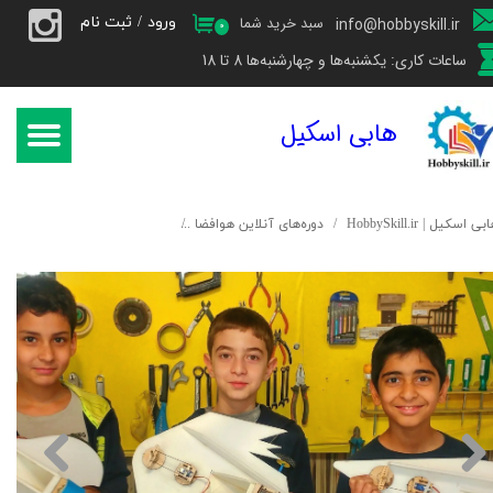
ورود
/
ثبت نام
سبد خرید شما
info@hobbyskill.ir
۰
حساب کاربری من
ساعات کاری: یکشنبه‌ها و چهارشنبه‌ها 8 تا 18
تغییر گذر واژه
هابی اسکیل
سفارشات
خروج از حساب کاربری
بی اسکیل | HobbySkill.ir
دوره‌های آنلاین هوافضا
دوره‌ی آنلاین پیشرفته هوافض