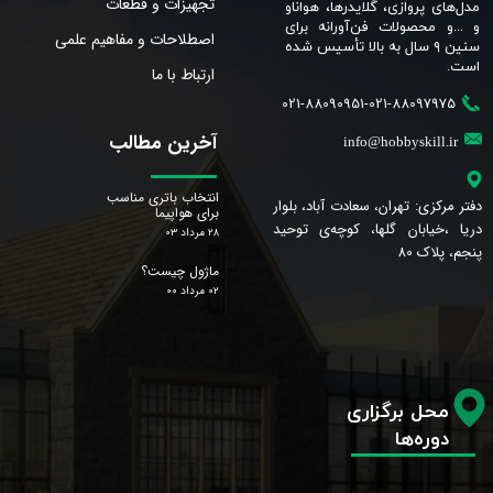
تجهیزات و قطعات
مدل‌های پروازی، گلایدرها، هواناو
و ...و محصولات فن‌آورانه برای
اصطلاحات و مفاهیم علمی
سنین ٩ سال به بالا تأسیس شده
است.​​​​​​​
ارتباط با ما
021-88090951-021-88097975
آخرین مطالب
info@hobbyskill.ir
انتخاب باتری مناسب
دفتر مرکزی: تهران، سعادت آباد، بلوار
برای هواپیما
دریا ،خیابان گلها، کوچه‌ی توحید
۲۸ مرداد ۰۳
پنجم، پلاک 80
ماژول چیست؟
۰۲ مرداد ۰۰
محل برگزاری
دوره‌ها