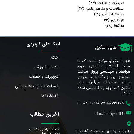
تجهیزات و قطعات
(۳۳)
اصطلاحات و مفاهیم علمی
(۲۷)
مقالات آموزشی
(۳۱)
هوانوردی
(۳۳)
هوافضا
(۳۸)
لینک‌های کاربردی
هابی اسکیل
خانه
هابی اسکیل، مرکزی است که با
مقالات آموزشی
هدف آموزش مقدّماتی علوم
هوافضا و مهندسی پرواز، ساخت
تجهیزات و قطعات
مدل‌های پروازی، گلایدرها، هواناو
و ...و محصولات فن‌آورانه برای
اصطلاحات و مفاهیم علمی
سنین ٩ سال به بالا تأسیس شده
است.​​​​​​​
ارتباط با ما
021-88090951-021-88097975
آخرین مطالب
info@hobbyskill.ir
انتخاب باتری مناسب
دفتر مرکزی: تهران، سعادت آباد، بلوار
برای هواپیما