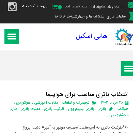
ورود
/
ثبت نام
سبد خرید شما
info@hobbyskill.ir
۰
حساب کاربری من
ساعات کاری: یکشنبه‌ها و چهارشنبه‌ها 8 تا 18
تغییر گذر واژه
هابی اسکیل
سفارشات
خروج از حساب کاربری
انتخاب باتری مناسب برای هواپیما
۲۸ مرداد ۱۴۰۳
تجهیزات و قطعات
،
مقالات آموزشی
،
هوانوردی
،
هوافضا
باتری
،
باتری لیتیوم یون
،
ظرفیت باتری
،
مصرف باتری
،
شارژ
و دشارژ باتری
60*ظرفیت باتری به آمپرساعت/مصرف موتور به آمپر= دقیقه پرواز