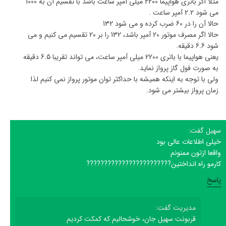
مثلا اگر باتری هواپیما 2200 میلی آمپر ساعت باشد با تقسیم آن به 1000
می شود 2.2 آمپر ساعت .
حالا آن را در 60 ضرب کرده و می شود 132
حالا اگر مصرف موتور 20 آمپر باشد، 132 را بر 20 تقسیم می کنیم و می
شود 6.6 دقیقه.
یعنی هواپیما با باتری 2200 میلی آمپر ساعت، می تواند تقریبا 6.5 دقیقه
به صورت فول گاز پرواز نماید.
ولی با توجه به اینکه همیشه با حداکثر توان موتور پرواز نمی کنیم لذا
زمان پرواز بیشتر می شود.
سهیل گفت:
خیلی اطلاعات عالی بود
واقعا ازتون ممنونم
کارمو راه انداختین????????????????????????
پاسخ
مدیریت گفت:
قربونت سهیل جان، خوشحالیم که کمکت کردیم