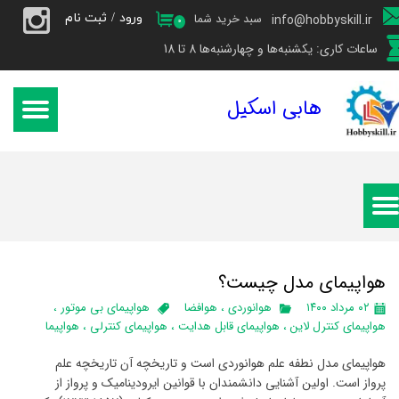
ورود
/
ثبت نام
سبد خرید شما
info@hobbyskill.ir
۰
حساب کاربری من
ساعات کاری: یکشنبه‌ها و چهارشنبه‌ها 8 تا 18
تغییر گذر واژه
هابی اسکیل
سفارشات
خروج از حساب کاربری
هواپیمای مدل چیست؟
۰۲ مرداد ۱۴۰۰
هوانوردی
،
هوافضا
هواپیمای بی موتور
،
هواپیمای کنترل لاین
،
هواپیمای قابل هدایت
،
هواپیمای کنترلی
،
هواپیما
هواپیمای مدل نطفه علم هوانوردی است و تاریخچه آن تاریخچه علم
پرواز است. اولین آشنایی دانشمندان با قوانین ایرودینامیک و پرواز از