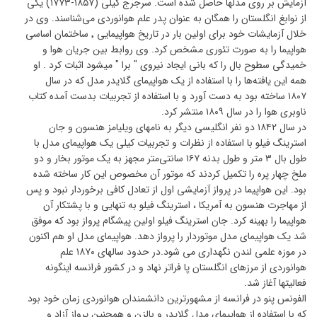
آزمایش بر روی مدلها حاصل شده است. سرجرج کیلی (۱۸۵۷-۱۷۷۳) یکی
از نوابغ انگلستان را همگان به عنوان پدر علم هوانوردی می‌شناسند. وی در
خلال آزمایشات خود برای اولین بار در تاریخ هواپیمایی ٬ ساختمان اساسی
هواپیما را به صورت تئوری مشخص کرد. وی روابط بین جریان هوا و
خمیدگی سطوح بال را که بانی ایجاد نیروی " برا " میشود اثبات کرد . او
همه این یافته‌ها را با استفاده از یک هواپیمای گلایدر مدل که در سال
۱۸۰۷ ساخته بود به دست آورد و با استفاده از تجربیات بدست آمده کتاب
ناوبری هوا را در سال ۱۸۰۹ منتشر کرد.
در سال ۱۸۴۲ دو نفر انگلیسی دیگر به نامهای ویلیامز هنسون و جان
استرینگ فیلو با استفاده از نظرات و تجربیات کیلی یک هواپیمای مدل با
طول بال ۳ متر و طول بدنه ۱۶۷ سانتی‌متر مجهز به یک موتور بخار و دو
ملخ چهار پره را تکمیل کردند که موتور آن مخصوص این کار ساخته شده
بود. این هواپیما در پرواز آزمایشی اول از تعادل کافی برخوردار نبود و پس
از مهاجرت هنسون به آمریکا ، استرینگ فیلو به تنهایی و با پشتکار آن
هواپیما را بهینه کرد. جان استرینگ فیلو اولین پیشگام پرواز بود که موفق
شد یک هواپیمای مدل موتوردار را پرواز دهد. هواپیمای مدل او هم اکنون
در موزه علمی لندن نگهداری می شود.در حدود سالهای ۱۸۷۰ علم
هوانوردی از مرزهای انگلستان پا فراتر نهاد و در کشور فرانسه اینگونه
فعالیتها آغاز شد.
الفونس پنو در فرانسه از مشهورترین دانشمندان هوانوردی زمان خود بود
که با استفاده از هواپیمای مدل گلایدر و بالزن و همچنین پرواز آزاد و