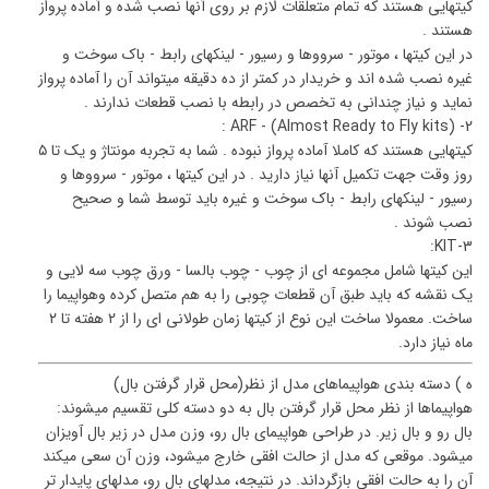
کیتهایی هستند که تمام متعلقات لازم بر روی آنها نصب شده و آماده پرواز
هستند .
در این کیتها ، موتور - سرووها و رسیور - لینکهای رابط - باک سوخت و
غیره نصب شده اند و خریدار در کمتر از ده دقیقه میتواند آن را آماده پرواز
نماید و نیاز چندانی به تخصص در رابطه با نصب قطعات ندارند .
2- (ARF - (Almost Ready to Fly kits :
کیتهایی هستند که کاملا آماده پرواز نبوده . شما به تجربه مونتاژ و یک تا ۵
روز وقت جهت تکمیل آنها نیاز دارید . در این کیتها ، موتور - سرووها و
رسیور - لینکهای رابط - باک سوخت و غیره باید توسط شما و صحیح
نصب شوند .
3-KIT:
این کیتها شامل مجموعه ای از چوب - چوب بالسا - ورق چوب سه لایی و
یک نقشه که باید طبق آن قطعات چوبی را به هم متصل کرده وهواپیما را
ساخت. معمولا ساخت این نوع از کیتها زمان طولانی ای را از ۲ هفته تا ۲
ماه نیاز دارد.
ه ) دسته بندی هواپیماهای مدل از نظر(محل قرار گرفتن بال)
هواپیماها از نظر محل قرار گرفتن بال به دو دسته کلی تقسیم میشوند:
بال رو و بال زیر. در طراحی هواپیمای بال رو، وزن مدل در زیر بال آویزان
میشود. موقعی که مدل از حالت افقی خارج میشود، وزن آن سعی میکند
آن را به حالت افقی بازگرداند. در نتیجه، مدلهای بال رو، مدلهای پایدار تر