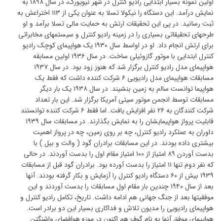
اولین نمونه بسیار ابتدایی رادیو کنترل در شهر نیویورک، در سال ۱۸۹۸ به
نمایش درآمد. این دستگاه را نیکولا تسلا به عنوان یکی از ۱۱۳ اختراعش به
ثبت رسانید. در پی این تحقیقات ارتش به حمایت مالی تسلا برآمد و او
طرحهای تحقیقاتی بسیاری را در زمینه رادیو کنترل و سیستمهای مخابراتی
برای ارتش انجام داد. او در اواسط سال ۱۹۳۰ یک هواپیمای کوچک رادیو
کنترل ابتدایی با موتور گازوئیلی ساخت. در سال ۱۹۳۶ اولین مسابقه
هواپیمای مدل رادیو کنترل برگزار شد که هنوز زود بود. در سال ۱۹۳۷
مسابقات هواپیمای مدل رادیویی ۶ شرکت کننده داشت که فقط یک
هواپیما توانست سالم به زمین بنشیند. در سال ۱۹۳۸ یک بار دیگر
مسابقات توسط انجمن موتور سیتی آمریکا برگزار شد. این بار تعداد
شرکت کنندگان به ۲۶ نفر افزایش یافت. اما فقط ۶ شرکت کننده توانستند
قابلیت پرواز هواپیمایشان را به نمایش بگذارند. در مسابقات سال ۱۹۳۹
داوران به عملکرد رادیو کنترل، چه بر روی زمین، چه در پرواز اهمیت
بیشتری داده بودند. در این مسابقات برادران گود ( والت و بیل ) با
بدست آوردن ۸۹ امتیاز از ۱۰۰ امتیاز مقام اول را بدست آوردند. در حالی
که نفر دوم تنها ۱۱ امتیاز را بدست آورده بود. برادران گود قبل از مسابقات
۱۹۳۹ بیش از ۶۰ دستگاه رادیو کنترل را آزمایش و بکار گرفته بودند. آنها
بعد از سال ۱۹۴۰ چندین بار مقام اول مسابقات را بدست آوردند و این
موفقیتها بعد از جنگ جهانی هم ادامه داشت. تاریخ، تکامل رادیو کنترل و
هواپیمای رادیویی را مدیون تلاش و فداکاری بسیار این دو برادر است.
هواپیمای موفق آنها به نام گوف هم اکنون در موزه هوافضای واشنگتن