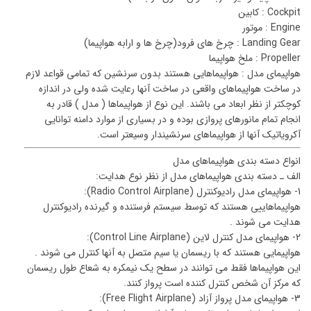
Cockpit : کابین
Engine : موتور
Landing Gear : چرخ های فرود(چرخ ها و ارابه هواپیما)
Propeller : ملخ هواپیما
هواپیمای مدل : هواپیماهایی هستند بدون سرنشین که تمامی قواعد لازم
در ساخت هواپیماهای واقعی در ساخت آنها رعایت شده ولی در اندازه
کوچکتر از نظر ابعاد می باشند. این نوع از هواپیماها ( مدل ) قادر به
انجام تمام مانورهای پروازی بوده و در بسیاری از موارد دامنه توانایی
آکرویاتیک آنها از هواپیماهای سرنشیندار وسیعتر است.
انواع دسته بندی هواپیماهای مدل
الف ـ دسته بندی هواپیماهای مدل از نظر نوع هدایت:
1- هواپیمای مدل رادیوکنترل (Radio Control Airplane):
هواپیماهاییی هستند که توسط سیستم فرستنده و گیرنده رادیوکنترل
هدایت می شوند .
2- هواپیمای مدل کنترل لاین (Control Line Airplane):
هواپیمایی هستند که با ریسمان یا سیم متصل به آنها کنترل می شوند .
این هواپیماها فقط می توانند در سطح یک نیمکره به شعاع طول ریسمان
که مرکز آن شخص کنترل کننده است پرواز کنند.
3- هواپیمای مدل پرواز آزاد (Free Flight Airplane):