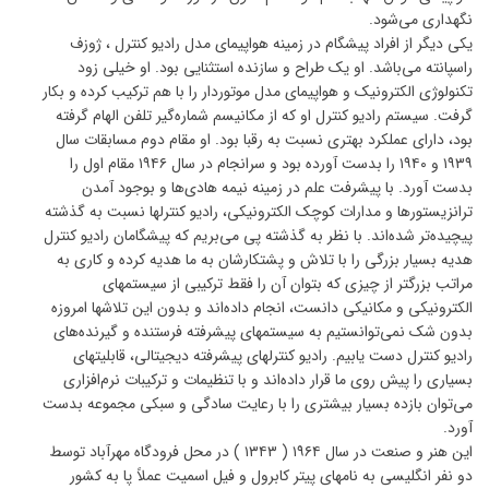
نگهداری می‌شود.
یکی دیگر از افراد پیشگام در زمینه هواپیمای مدل رادیو کنترل ، ژوزف
راسپانته می‌باشد. او یک طراح و سازنده استثنایی بود. او خیلی زود
تکنولوژی الکترونیک و هواپیمای مدل موتوردار را با هم ترکیب کرده و بکار
گرفت. سیستم رادیو کنترل او که از مکانیسم شماره‌گیر تلفن الهام گرفته
بود، دارای عملکرد بهتری نسبت به رقبا بود. او مقام دوم مسابقات سال
۱۹۳۹ و ۱۹۴۰ را بدست آورده بود و سرانجام در سال ۱۹۴۶ مقام اول را
بدست آورد. با پیشرفت علم در زمینه نیمه هادی‌ها و بوجود آمدن
ترانزیستورها و مدارات کوچک الکترونیکی، رادیو کنترلها نسبت به گذشته
پیچیده‌تر شده‌اند. با نظر به گذشته پی می‌بریم که پیشگامان رادیو کنترل
هدیه بسیار بزرگی را با تلاش و پشتکارشان به ما هدیه کرده و کاری به
مراتب بزرگتر از چیزی که بتوان آن را فقط ترکیبی از سیستمهای
الکترونیکی و مکانیکی دانست، انجام داده‌اند و بدون این تلاشها امروزه
بدون شک نمی‌توانستیم به سیستمهای پیشرفته فرستنده و گیرنده‌های
رادیو کنترل دست یابیم. رادیو کنترلهای پیشرفته دیجیتالی، قابلیتهای
بسیاری را پیش روی ما قرار داده‌اند و با تنظیمات و ترکیبات نرم‌افزاری
می‌توان بازده بسیار بیشتری را با رعایت سادگی و سبکی مجموعه بدست
آورد.
این هنر و صنعت در سال ۱۹۶۴ ( ۱۳۴۳ ) در محل فرودگاه مهرآباد توسط
دو نفر انگلیسی به نامهای پیتر کابرول و فیل اسمیت عملاً پا به کشور