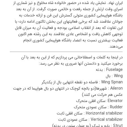
ایران نهاد. نمایش یاد شده در حضور خانواده شاه مخلوع و نیز شماری از
اسرای وقت ارتش از جمله رفعت و خاتمی صورت گرفت. از آن به بعد
باشگاه هواپیمایی کشوری متولی گسترش این فن و ارائه خدمات به
جوانان علاقمند شد که برخی فعالیتهای این بخش تاکنون ادامه دارد؛ با
این تفاوت که بعد از انقلاب اسلامی بودجه و فعالیت آن به میزان قابل
توجهی کاهش یافت و اشخاص عادی علاقمند به این رشته هم اکنون
فعالیت بیشتری نسبت به اعضاء باشگاه هواپیمایی کشوری انجام
می‌دهند.
در اینجا به کلمات و اصطلاحاتی می پردازیم که از این به بعد با آن
برخورد میکنید و دانستن آنها ضروری به نظر می رسد:
Fuselage : بدنه
Wing : بال
Wing Spnan : فاصله دو نقطه انتهایی بال از یکدیگر
Aileron : شهپرها(دو بالچه کوچک در انتهای دو بال هواپیما که در جهت
عکس هم حرکت می کنند)
Elevator :سکان افقی متحرک
Rudder : سکان عمودی متحرک
Horizontal stabilizer : سکان افقی ثابت
Vertical stabilizer : سکان عمودی ثابت
Strut : پایه و تیرک (به عنوان ستون در بدنه)