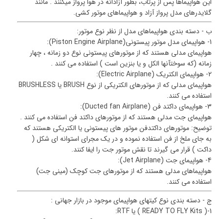
این هواپیماها پس از پرتاب، بطور آزادانه در هوا پرواز میکنند . مانند
گلایدرهای مدل پرواز آزاد و هواپیماهای موتور کشی.
ب - دسته بندی هواپیماهای مدل از نظر نوع موتور:
1- هواپیمای مدل موتور پیستونی(Piston Engine Airplane):
هواپیمای مدلی هستند که از موتورهای پیستونی نوع دو زمانه ، چهار
زمانه (که سوختآنها الکل و یا بنزین است ) استفاده می کنند .
2- هواپیمای الکتریک (Electric Airplane):
هواپیمای مدلی که از موتورهای الکتریکی از نوع BRUSH یا BRUSHLESS
استفاده می کنند.
3- هواپیمای داکتد فن (Ducted fan Airplane):
هواپیمای جت مدلی هستند که از موتورهای داکتد فن استفاده می کنند .
توضیح: موتورهای داکتدفن موتور های پیستونی یا الکتریکی هستند که
به جای ملخ از فن استفاده نموده و در یک مجرای استوانه ای شکل (
داکت ) قرار می گیرند تا نقش موتور جت را ایفا کنند.
4- هواپیمای جت (Jet Airplane):
هواپیماهای مدلی هستند که از موتورهای جت کوچک (مینی جت)
استفاده می کنند.
ج - دسته بندی نوع کیتهای هواپیمای موجود در بازار جهانی :
1-( READY TO FLY Kits ) یا RTF: