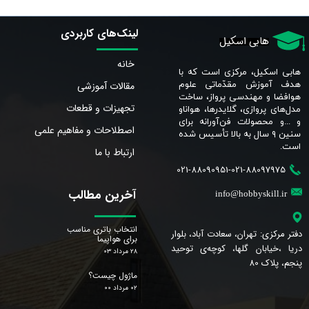
لینک‌های کاربردی
هابی اسکیل
خانه
هابی اسکیل، مرکزی است که با
مقالات آموزشی
هدف آموزش مقدّماتی علوم
هوافضا و مهندسی پرواز، ساخت
تجهیزات و قطعات
مدل‌های پروازی، گلایدرها، هواناو
و ...و محصولات فن‌آورانه برای
اصطلاحات و مفاهیم علمی
سنین ٩ سال به بالا تأسیس شده
است.​​​​​​​
ارتباط با ما
021-88090951-021-88097975
آخرین مطالب
info@hobbyskill.ir
انتخاب باتری مناسب
دفتر مرکزی: تهران، سعادت آباد، بلوار
برای هواپیما
دریا ،خیابان گلها، کوچه‌ی توحید
۲۸ مرداد ۰۳
پنجم، پلاک 80
ماژول چیست؟
۰۲ مرداد ۰۰