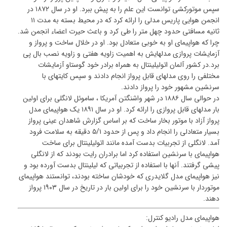
سپس موتورکشی توانست این علم را به پیش ببرد. او در سال ۱۸۷۲ در
انجمن هوایی پاریس مدلی را ارائه کرد که در محیط بسته به مدت ۱۱
ثانیه مسافتی حدود چهل متر را طی کرد و باعث حیرت اعضاء انجمن شد.
چرا که هواپیمای او به خوبی متعادل بود. او در خلال ساخت و پرواز و
آزمایشات پروازی مدلهایش به اهمیت زاویه هفتی و زاویه نصب بال پی
برد.در کشور آلمان اتولیلینتال به همراه برادر خود گوستاو آزمایشات
مختلفی را روی مدلهای قابل پرواز انجام دادند و سپس کایتهای با
سرنشین مشهور خود را پرواز دادند.
در حوالی سال ۱۸۸۶ در شهر واشنگتن آمریکا ، ساموئل لانگلی برای اولین
بار مدلهای قابل پروازی را ارائه کرد. او در سال ۱۸۹۱ یک هواپیمای مدل
پرواز آزاد با موتور بخار ساخت که بر اساس گزارش شاهدان عینی پرواز
بسیار متعادلی را انجام داد و پس از حدود ۵/۱ دقیقه به سلامت فرود
آمد. لانگلی از تجربیات بدست آمده مانند اتولیلینتال برای ساخت
هواپیمای با سرنشین استفاده کرد اما برادران رایت بودند که از لانگلی
پیشی گرفتند. آنها با استفاده از تجربیاتی که لیلینتال بدست آورده بود و
نیز هواپیمای مدل گلایدری که خودشان ساخته بودند، توانستند هواپیمای
موتوردار با سرنشین خود را برای اولین بار در تاریخ در سال ۱۹۰۳ پرواز
دهند.
هواپیمای مدل رادیو کنترل: