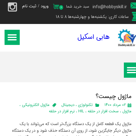
ورود
/
ثبت نام
سبد خرید شما
info@hobbyskill.ir
۰
حساب کاربری من
ساعات کاری: یکشنبه‌ها و چهارشنبه‌ها 8 تا 18
تغییر گذر واژه
هابی اسکیل
سفارشات
خروج از حساب کاربری
ماژول چیست؟
۰۲ مرداد ۱۴۰۰
تکنولوژی
،
دیجیتال
ماژول الکترونیکی
،
ماژول
،
سخت افزار در حلقه
،
HIL
،
نرم افزار در حلقه
ماژول یک قطعه کامل از یک دستگاه بزرگ‌تر است که می‌تواند با یک
ماژول دیگر جایگزین شود، از روی آن دستگاه حذف شود و در یک دستگاه