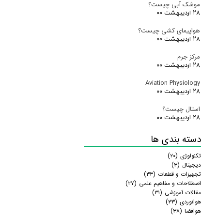
موشک آبی چیست؟
شهر انتخاب گفت:
۲۸ اردیبهشت ۰۰
متشکرم از مطالب بسیار جذابتون. شما میتوانید برای تهیه چسب و ابزار
مورد نیازتون که در تولیدات شما مورد نیاز است را از سایت شهر انتخاب تهیه
هواپیمای کشی چیست؟
بفرمایید.
۲۸ اردیبهشت ۰۰
چسب 123 آتافیکس
مرکز جرم
پاسخ
۲۸ اردیبهشت ۰۰
Aviation Physiology
مدیریت گفت:
۲۸ اردیبهشت ۰۰
سپاسگزاریم.
استال چیست؟
پاسخ
۲۸ اردیبهشت ۰۰
دسته بندی ها
تکنولوژی
(۲۰)
دیجیتال
(۳)
تجهیزات و قطعات
(۳۳)
اصطلاحات و مفاهیم علمی
(۲۷)
مقالات آموزشی
(۳۱)
هوانوردی
(۳۳)
هوافضا
(۳۸)