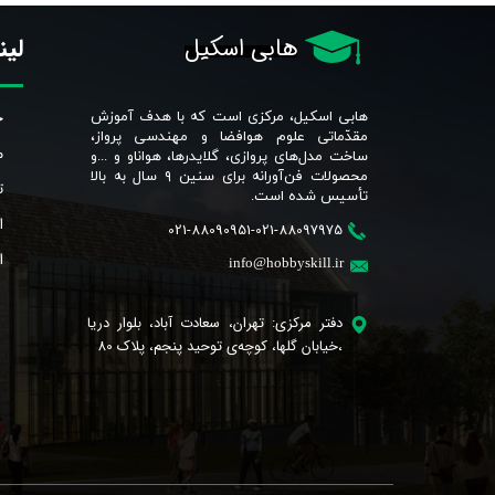
لین
هابی اسکیل
خ
هابی اسکیل، مرکزی است که با هدف آموزش
مقدّماتی علوم هوافضا و مهندسی پرواز،
م
ساخت مدل‌های پروازی، گلایدرها، هواناو و ...و
محصولات فن‌آورانه برای سنین ٩ سال به بالا
ت
تأسیس شده است.​​​​​​​
ا
021-88090951-021-88097975
ا
info@hobbyskill.ir
دفتر مرکزی: تهران، سعادت آباد، بلوار دریا
،خیابان گلها، کوچه‌ی توحید پنجم، پلاک 80