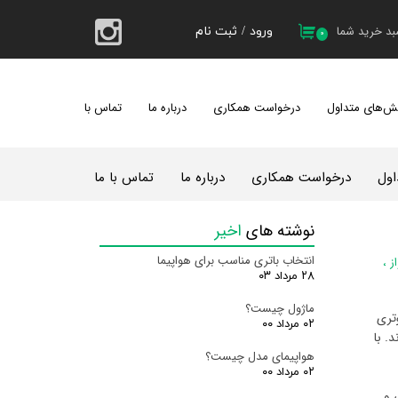
د خرید شما
ورود
/
ثبت نام
۰
حساب کاربری من
تغییر گذر واژه
ش‌های متداول
درخواست همکاری
درباره ما
تماس با ما
سفارشات
کیل 1404
خروج از حساب کاربری
ول
درخواست همکاری
درباره ما
تماس با ما
نوشته های
اخیر
انتخاب باتری مناسب برای هواپیما
ز
،
۲۸ مرداد ۰۳
ماژول چیست؟
وتری
۰۲ مرداد ۰۰
. با
هواپیمای مدل چیست؟
۰۲ مرداد ۰۰
 و