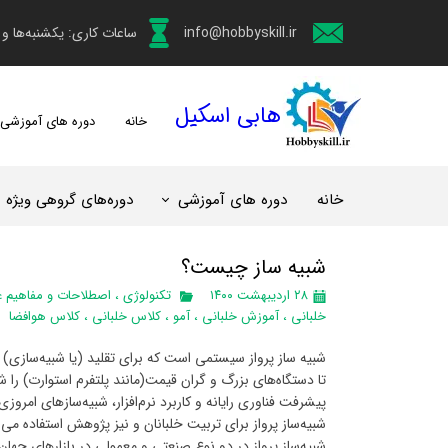
info@hobbyskill.ir
ساعات کاری: یکشنبه‌ها و چهارش
هابی اسکیل
خانه
دوره های آموزشی
خانه
دوره های آموزشی
دوره‌های گروهی ویژه
شبیه ساز چیست؟
۲۸ اردیبهشت ۱۴۰۰
تکنولوژی
،
اصطلاحات و مفاهیم 
خلبانی
،
آموزش خلبانی
،
آمو
،
کلاس خلبانی
،
کلاس هوافضا
شبیه‌ ساز پرواز سیستمی است که برای تقلید (یا شبیه‌سازی) رف
تا دستگاه‌های بزرگ و گران قیمت(مانند پلتفرم استوارت) را 
پیشرفت فناوری رایانه و کاربرد نرم‌افزار، شبیه‌سازهای امروزی تو
شبیه‌ساز پرواز برای تربیت خلبانان و نیز پژوهش استفاده می
شبیه‌ساز پرواز در دو نوع صنعتی و معمولی در بازارهای جه