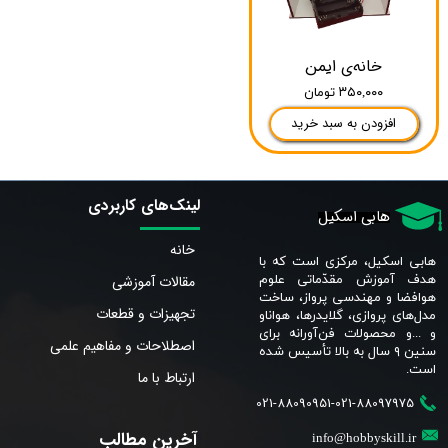
خانه‌ی ایمن
۳۵۰,۰۰۰ تومان
افزودن به سبد خرید
لینک‌های کاربردی
هابی اسکیل
خانه
هابی اسکیل، مرکزی است که با
مقالات آموزشی
هدف آموزش مقدّماتی علوم
هوافضا و مهندسی پرواز، ساخت
تجهیزات و قطعات
مدل‌های پروازی، گلایدرها، هواناو
و ...و محصولات فن‌آورانه برای
اصطلاحات و مفاهیم علمی
سنین ٩ سال به بالا تأسیس شده
است.​​​​​​​
ارتباط با ما
021-88090951-021-88097975
آخرین مطالب
info@hobbyskill.ir