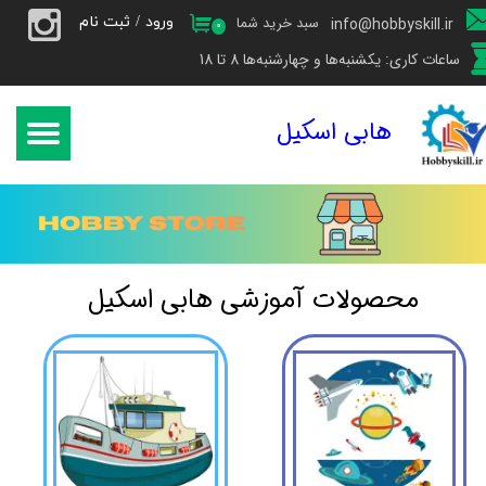
ورود
/
ثبت نام
سبد خرید شما
info@hobbyskill.ir
۰
حساب کاربری من
ساعات کاری: یکشنبه‌ها و چهارشنبه‌ها 8 تا 18
تغییر گذر واژه
هابی اسکیل
سفارشات
خروج از حساب کاربری
محصولات آموزشی هابی اسکیل