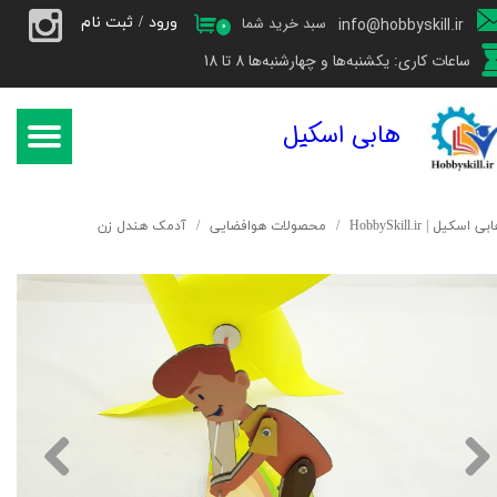
ورود
/
ثبت نام
سبد خرید شما
info@hobbyskill.ir
۰
حساب کاربری من
ساعات کاری: یکشنبه‌ها و چهارشنبه‌ها 8 تا 18
تغییر گذر واژه
هابی اسکیل
سفارشات
خروج از حساب کاربری
بی اسکیل | HobbySkill.ir
محصولات هوافضایی
آدمک هندل زن