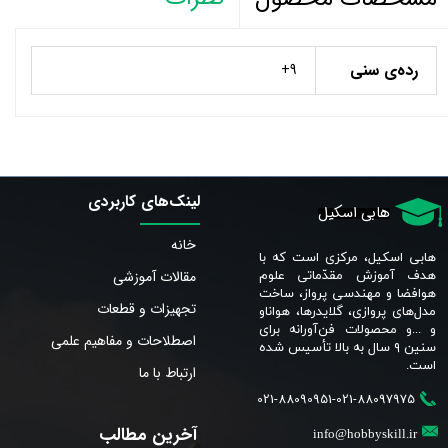
رده‌ی سنی
9+
لینک‌های کاربردی
هابی اسکیل
خانه
هابی اسکیل، مرکزی است که با
مقالات آموزشی
هدف آموزش مقدّماتی علوم
هوافضا و مهندسی پرواز، ساخت
تجهیزات و قطعات
مدل‌های پروازی، گلایدرها، هواناو
و ...و محصولات فن‌آورانه برای
اصطلاحات و مفاهیم علمی
سنین ٩ سال به بالا تأسیس شده
است.​​​​​​​
ارتباط با ما
021-88090951-021-88097975
آخرین مطالب
info@hobbyskill.ir