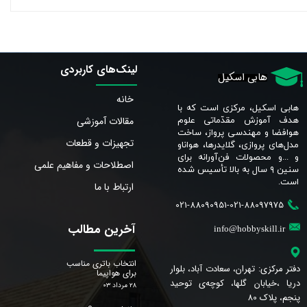
لینک‌های کاربردی
هابی اسکیل
خانه
هابی اسکیل، مرکزی است که با
مقالات آموزشی
هدف آموزش مقدّماتی علوم
هوافضا و مهندسی پرواز، ساخت
تجهیزات و قطعات
مدل‌های پروازی، گلایدرها، هواناو
و ...و محصولات فن‌آورانه برای
اصطلاحات و مفاهیم علمی
سنین ٩ سال به بالا تأسیس شده
است.​​​​​​​
ارتباط با ما
021-88090951-021-88097975
آخرین مطالب
info@hobbyskill.ir
انتخاب باتری مناسب
دفتر مرکزی: تهران، سعادت آباد، بلوار
برای هواپیما
دریا ،خیابان گلها، کوچه‌ی توحید
۲۸ مرداد ۰۳
پنجم، پلاک 80