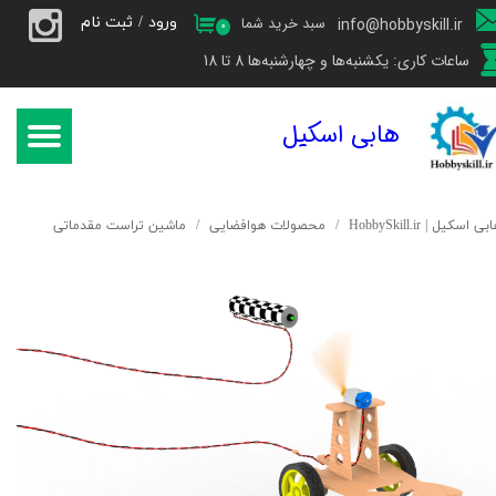
ورود
/
ثبت نام
سبد خرید شما
info@hobbyskill.ir
۰
حساب کاربری من
ساعات کاری: یکشنبه‌ها و چهارشنبه‌ها 8 تا 18
تغییر گذر واژه
هابی اسکیل
سفارشات
خروج از حساب کاربری
بی اسکیل | HobbySkill.ir
محصولات هوافضایی
ماشین تراست مقدماتی