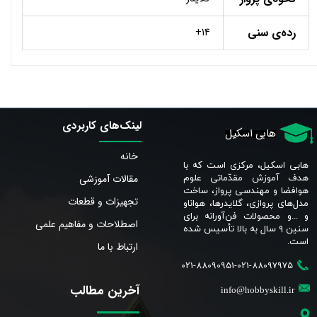
رده‌ی سنی
14+
لینک‌های کاربردی
هابی اسکیل
خانه
هابی اسکیل، مرکزی است که با
مقالات آموزشی
هدف آموزش مقدّماتی علوم
هوافضا و مهندسی پرواز، ساخت
تجهیزات و قطعات
مدل‌های پروازی، گلایدرها، هواناو
و ...و محصولات فن‌آورانه برای
اصطلاحات و مفاهیم علمی
سنین ٩ سال به بالا تأسیس شده
است.​​​​​​​
ارتباط با ما
021-88090951-021-88097975
آخرین مطالب
info@hobbyskill.ir