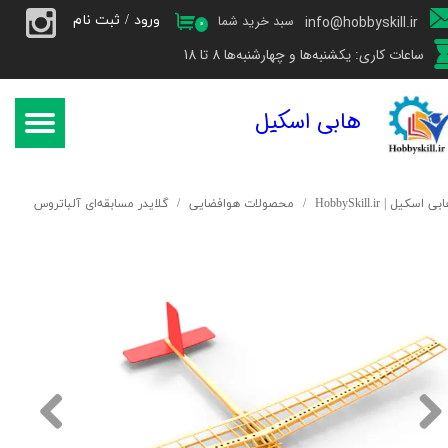
ورود
/
ثبت نام
سبد خرید شما
info@hobbyskill.ir
۰
حساب کاربری من
ساعات کاری: یکشنبه‌ها و چهارشنبه‌ها 8 تا 18
تغییر گذر واژه
هابی اسکیل
سفارشات
خروج از حساب کاربری
بی اسکیل | HobbySkill.ir
محصولات هوافضایی
گلایدر مسابقه‌ای آلباتروس