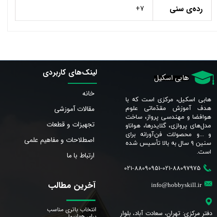
رده‌ی سنی
7+
لینک‌های کاربردی
هابی اسکیل
خانه
هابی اسکیل، مرکزی است که با
مقالات آموزشی
هدف آموزش مقدّماتی علوم
هوافضا و مهندسی پرواز، ساخت
تجهیزات و قطعات
مدل‌های پروازی، گلایدرها، هواناو
و ...و محصولات فن‌آورانه برای
اصطلاحات و مفاهیم علمی
سنین ٩ سال به بالا تأسیس شده
است.​​​​​​​
ارتباط با ما
021-88090951-021-88097975
آخرین مطالب
info@hobbyskill.ir
انتخاب باتری مناسب
دفتر مرکزی: تهران، سعادت آباد، بلوار
برای هواپیما