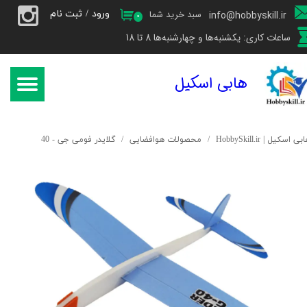
ورود
/
ثبت نام
سبد خرید شما
info@hobbyskill.ir
۰
حساب کاربری من
ساعات کاری: یکشنبه‌ها و چهارشنبه‌ها 8 تا 18
تغییر گذر واژه
هابی اسکیل
سفارشات
خروج از حساب کاربری
بی اسکیل | HobbySkill.ir
محصولات هوافضایی
گلایدر فومی جی - 40