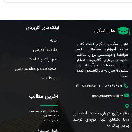
لینک‌های کاربردی
هابی اسکیل
خانه
هابی اسکیل، مرکزی است که با
مقالات آموزشی
هدف آموزش مقدّماتی علوم
هوافضا و مهندسی پرواز، ساخت
تجهیزات و قطعات
مدل‌های پروازی، گلایدرها، هواناو
و ...و محصولات فن‌آورانه برای
اصطلاحات و مفاهیم علمی
سنین ٩ سال به بالا تأسیس شده
است.​​​​​​​
ارتباط با ما
021-88090951-021-88097975
آخرین مطالب
info@hobbyskill.ir
انتخاب باتری مناسب
دفتر مرکزی: تهران، سعادت آباد، بلوار
برای هواپیما
دریا ،خیابان گلها، کوچه‌ی توحید
۲۸ مرداد ۰۳
پنجم، پلاک 80
ماژول چیست؟