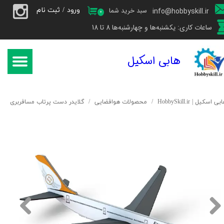
ورود
/
ثبت نام
سبد خرید شما
info@hobbyskill.ir
۰
حساب کاربری من
ساعات کاری: یکشنبه‌ها و چهارشنبه‌ها 8 تا 18
تغییر گذر واژه
هابی اسکیل
سفارشات
خروج از حساب کاربری
بی اسکیل | HobbySkill.ir
محصولات هوافضایی
گلایدر دست پرتاب مسافربری