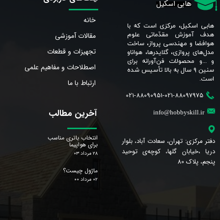
هابی اسکیل
خانه
هابی اسکیل، مرکزی است که با
مقالات آموزشی
هدف آموزش مقدّماتی علوم
هوافضا و مهندسی پرواز، ساخت
تجهیزات و قطعات
مدل‌های پروازی، گلایدرها، هواناو
و ...و محصولات فن‌آورانه برای
اصطلاحات و مفاهیم علمی
سنین ٩ سال به بالا تأسیس شده
است.​​​​​​​
ارتباط با ما
021-88090951-021-88097975
آخرین مطالب
info@hobbyskill.ir
انتخاب باتری مناسب
دفتر مرکزی: تهران، سعادت آباد، بلوار
برای هواپیما
دریا ،خیابان گلها، کوچه‌ی توحید
۲۸ مرداد ۰۳
پنجم، پلاک 80
ماژول چیست؟
۰۲ مرداد ۰۰