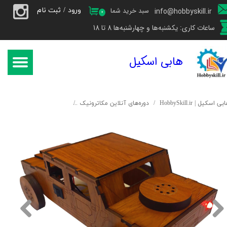
ورود
/
ثبت نام
سبد خرید شما
info@hobbyskill.ir
۰
حساب کاربری من
ساعات کاری: یکشنبه‌ها و چهارشنبه‌ها 8 تا 18
تغییر گذر واژه
هابی اسکیل
سفارشات
خروج از حساب کاربری
بی اسکیل | HobbySkill.ir
دوره‌های آنلاین مکاترونیک
دوره‌ی آنلاین مقدماتی مک