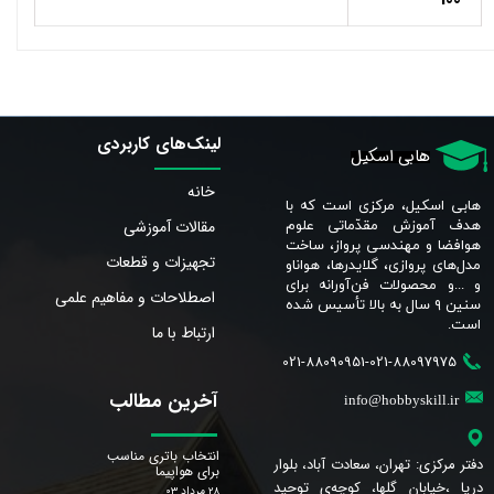
لینک‌های کاربردی
هابی اسکیل
خانه
هابی اسکیل، مرکزی است که با
مقالات آموزشی
هدف آموزش مقدّماتی علوم
هوافضا و مهندسی پرواز، ساخت
تجهیزات و قطعات
مدل‌های پروازی، گلایدرها، هواناو
و ...و محصولات فن‌آورانه برای
اصطلاحات و مفاهیم علمی
سنین ٩ سال به بالا تأسیس شده
است.​​​​​​​
ارتباط با ما
021-88090951-021-88097975
آخرین مطالب
info@hobbyskill.ir
انتخاب باتری مناسب
دفتر مرکزی: تهران، سعادت آباد، بلوار
برای هواپیما
دریا ،خیابان گلها، کوچه‌ی توحید
۲۸ مرداد ۰۳