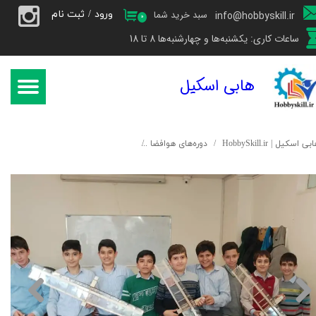
ورود
/
ثبت نام
سبد خرید شما
info@hobbyskill.ir
۰
حساب کاربری من
ساعات کاری: یکشنبه‌ها و چهارشنبه‌ها 8 تا 18
تغییر گذر واژه
هابی اسکیل
سفارشات
خروج از حساب کاربری
بی اسکیل | HobbySkill.ir
دوره‌‌های هوافضا
دوره‌ی پیشرفته‌ی هوافضا - آموزش و سا