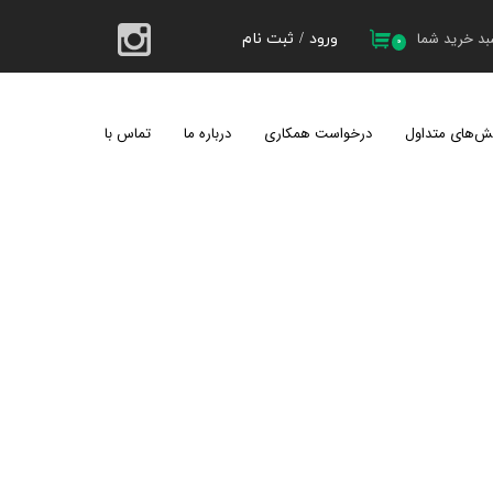
د خرید شما
ورود
/
ثبت نام
۰
حساب کاربری من
تغییر گذر واژه
ش‌های متداول
درخواست همکاری
درباره ما
تماس با ما
سفارشات
کیل 1404
خروج از حساب کاربری