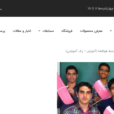
نبه‌ها 8 تا 18
سب
معرفی محصولات
فروشگاه
مسابقات
اخبار و مقالات
پرس
دومین دوره مسابقات دانش‌آموزی هابی اس
وسط هوافضا (آموزش + پک آموزشی)