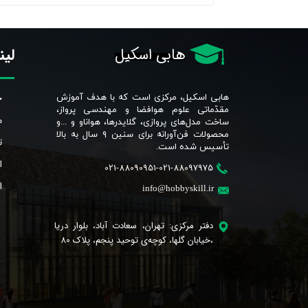
لین
هابی اسکیل
خ
هابی اسکیل، مرکزی است که با هدف آموزش
مقدّماتی علوم هوافضا و مهندسی پرواز،
م
ساخت مدل‌های پروازی، گلایدرها، هواناو و ...و
محصولات فن‌آورانه برای سنین ٩ سال به بالا
ت
تأسیس شده است.​​​​​​​
ا
021-88090951-021-88097975
ا
info@hobbyskill.ir
دفتر مرکزی: تهران، سعادت آباد، بلوار دریا
،خیابان گلها، کوچه‌ی توحید پنجم، پلاک 80