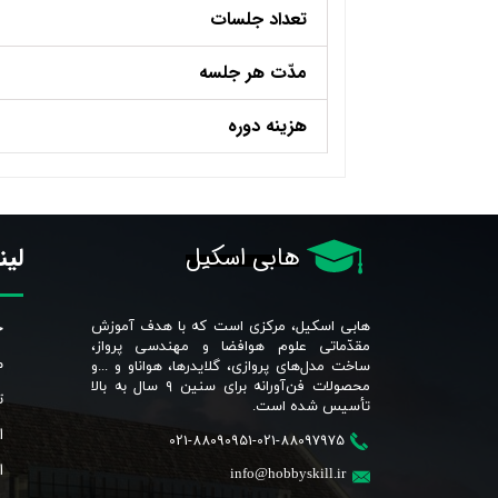
تعداد جلسات
مدّت هر جلسه
هزینه دوره
لین
هابی اسکیل
خ
هابی اسکیل، مرکزی است که با هدف آموزش
مقدّماتی علوم هوافضا و مهندسی پرواز،
م
ساخت مدل‌های پروازی، گلایدرها، هواناو و ...و
محصولات فن‌آورانه برای سنین ٩ سال به بالا
ت
تأسیس شده است.​​​​​​​
ا
021-88090951-021-88097975
ا
info@hobbyskill.ir