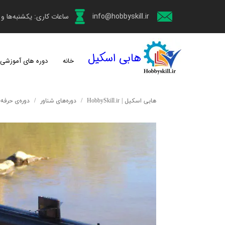
info@hobbyskill.ir
ساعات کاری: یکشنبه‌ها و چهارش
هابی اسکیل
خانه
دوره های آموزشی
هابی اسکیل | HobbySkill.ir
دوره‌های شناور
دوره‌ی حرفه ا