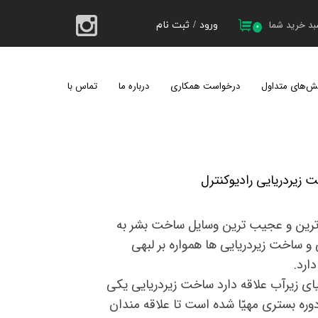
د خرید شما
ورود
/
ثبت نام
۰
حساب کاربری من
تغییر گذر واژه
ش‌های متداول
درخواست همکاری
درباره ما
تماس با ما
سفارشات
کیل 1404
خروج از حساب کاربری
ردریایی رادیوکنترل​​​​​​​
وزترین و عجیب ترین وسایل ساخت بشر به
حساب می‎آمده است. طراحی و ساخت زیردریایی ها همواره بر لبه‎ی
ارد.
ای زیرآب علاقه دارد ساخت زیردریایی یکی
وره بستری مهیّا شده است تا علاقه مندان