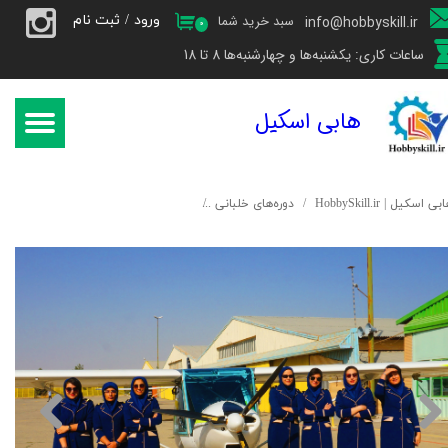
ورود
/
ثبت نام
سبد خرید شما
info@hobbyskill.ir
۰
حساب کاربری من
ساعات کاری: یکشنبه‌ها و چهارشنبه‌ها 8 تا 18
تغییر گذر واژه
هابی اسکیل
سفارشات
خروج از حساب کاربری
بی اسکیل | HobbySkill.ir
دوره‌های خلبانی
دوره‌ی آشنایی با خلبانی سرنشین دار - دور