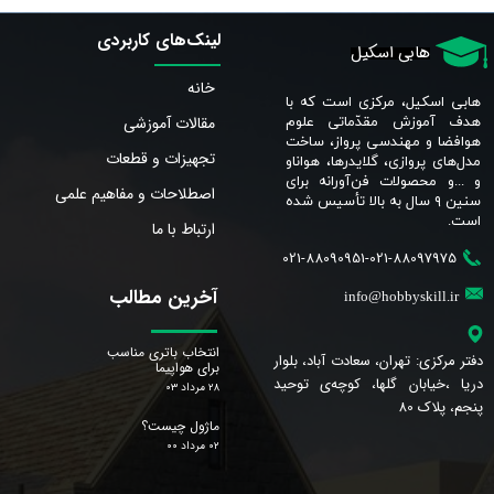
لینک‌های کاربردی
هابی اسکیل
خانه
هابی اسکیل، مرکزی است که با
مقالات آموزشی
هدف آموزش مقدّماتی علوم
هوافضا و مهندسی پرواز، ساخت
تجهیزات و قطعات
مدل‌های پروازی، گلایدرها، هواناو
و ...و محصولات فن‌آورانه برای
اصطلاحات و مفاهیم علمی
سنین ٩ سال به بالا تأسیس شده
است.​​​​​​​
ارتباط با ما
021-88090951-021-88097975
آخرین مطالب
info@hobbyskill.ir
انتخاب باتری مناسب
دفتر مرکزی: تهران، سعادت آباد، بلوار
برای هواپیما
دریا ،خیابان گلها، کوچه‌ی توحید
۲۸ مرداد ۰۳
پنجم، پلاک 80
ماژول چیست؟
۰۲ مرداد ۰۰