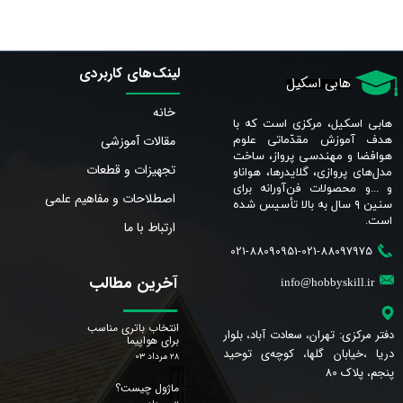
لینک‌های کاربردی
هابی اسکیل
خانه
هابی اسکیل، مرکزی است که با
مقالات آموزشی
هدف آموزش مقدّماتی علوم
هوافضا و مهندسی پرواز، ساخت
تجهیزات و قطعات
مدل‌های پروازی، گلایدرها، هواناو
و ...و محصولات فن‌آورانه برای
اصطلاحات و مفاهیم علمی
سنین ٩ سال به بالا تأسیس شده
است.​​​​​​​
ارتباط با ما
021-88090951-021-88097975
آخرین مطالب
info@hobbyskill.ir
انتخاب باتری مناسب
دفتر مرکزی: تهران، سعادت آباد، بلوار
برای هواپیما
دریا ،خیابان گلها، کوچه‌ی توحید
۲۸ مرداد ۰۳
پنجم، پلاک 80
ماژول چیست؟