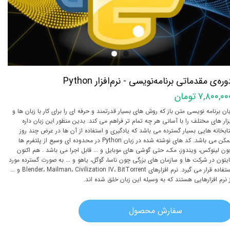
وره‌ی مقدماتی برنامه‌نویسی - نرم‌افزار Python
۷,۸۰۰,۰ تومان
بان برنامه نویسی متن باز که روش های بسیار قدرتمند و حرفه ای را برای کار با زبان ها و
بزار های مختلف را با آسانی هر چه تمام تر فراهم می کند. بدین منظور این زبان داره
تابخانه هایی بسیار گسترده می باشد که یادگیری و استفاده از آن ها در عرض چند روز
ممکن می باشد. کد های نوشته شده در زبان Python در محدوده ای وسیع از پلتفرم ها
ون لینوکس، ویندوز، مک، حتی گوشی های موبایل و ... قابل اجرا می باشد . هم اکنون
ایتون در شرکت ها و سازمان های بزرگی چون ناسا، گوگل، یاهو و ... به صورت گسترده مورد
استفاده قرار می گیرد. نرم افزارهای Blender، Mailman، Civilization IV، BitTorrent و ...
ز نرم افزارهایی هستند که به وسیله این زبان خلق شده اند.
سفارش محصول