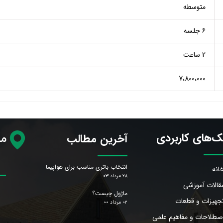
متوسطه
6 جلسه
2 ساعت
7،800،000
ک‌های کاربردی
آخرین مطالب
مح
انتخاب باتری مناسب برای هواپیما
انه
۲۸ مرداد ۰۳
قالات آموزشی
ماژول چیست؟
جهیزات و قطعات
۰۲ مرداد ۰۰
صطلاحات و مفاهیم علمی