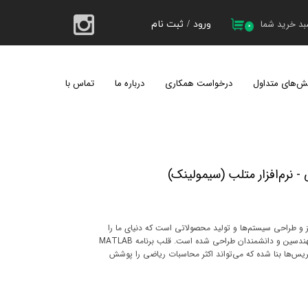
د خرید شما
ورود
/
ثبت نام
۰
حساب کاربری من
تغییر گذر واژه
ش‌های متداول
درخواست همکاری
درباره ما
تماس با ما
سفارشات
کیل 1404
خروج از حساب کاربری
- نرم‌افزار متلب (سیمولینک)
یز و طراحی سیستم‌ها و تولید محصولاتی است که دنیای ما را
دگرگون می‌سازند؛ که به طور ویژه برای مهندسین و دانشمندان طراحی شده است. قلب برنامه MATLAB
 زبان ماتریس‌ها بنا شده که می‌تواند اکثر محاسبات ریاضی را پوشش