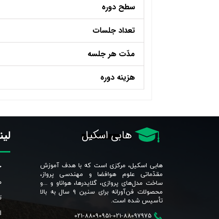
سطح دوره
تعداد جلسات
مدّت هر جلسه
هزینه دوره
لین
هابی اسکیل
خ
هابی اسکیل، مرکزی است که با هدف آموزش
مقدّماتی علوم هوافضا و مهندسی پرواز،
م
ساخت مدل‌های پروازی، گلایدرها، هواناو و ...و
محصولات فن‌آورانه برای سنین ٩ سال به بالا
ت
تأسیس شده است.​​​​​​​
ا
021-88090951-021-88097975