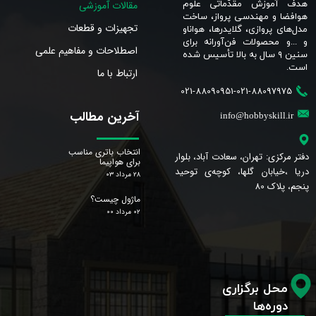
مقالات آموزشی
هدف آموزش مقدّماتی علوم
هوافضا و مهندسی پرواز، ساخت
تجهیزات و قطعات
مدل‌های پروازی، گلایدرها، هواناو
و ...و محصولات فن‌آورانه برای
اصطلاحات و مفاهیم علمی
سنین ٩ سال به بالا تأسیس شده
است.​​​​​​​
ارتباط با ما
021-88090951-021-88097975
آخرین مطالب
info@hobbyskill.ir
انتخاب باتری مناسب
دفتر مرکزی: تهران، سعادت آباد، بلوار
برای هواپیما
دریا ،خیابان گلها، کوچه‌ی توحید
۲۸ مرداد ۰۳
پنجم، پلاک 80
ماژول چیست؟
۰۲ مرداد ۰۰
محل برگزاری
دوره‌ها