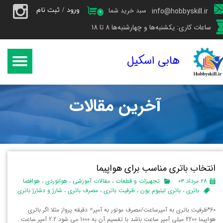
ورود
/
ثبت نام
سبد خرید شما
info@hobbyskill.ir
۰
حساب کاربری من
ساعات کاری: یکشنبه‌ها و چهارشنبه‌ها 8 تا 18
تغییر گذر واژه
هابی اسکیل
سفارشات
خروج از حساب کاربری
آخرین مقالات
انتخاب باتری مناسب برای هواپیما
۲۸ مرداد ۰۳
تجهیزات و قطعات
،
مقالات آموزشی
،
هوانوردی
،
هوافضا
باتری
،
باتری لیتیوم یون
،
ظرفیت باتری
،
مصرف باتری
،
شارژ و دشارژ باتری
60*ظرفیت باتری به آمپرساعت/مصرف موتور به آمپر= دقیقه پرواز مثلا اگر باتری
هواپیما 2200 میلی آمپر ساعت باشد با تقسیم آن به 1000 می شود 2.2 آمپر ساعت .