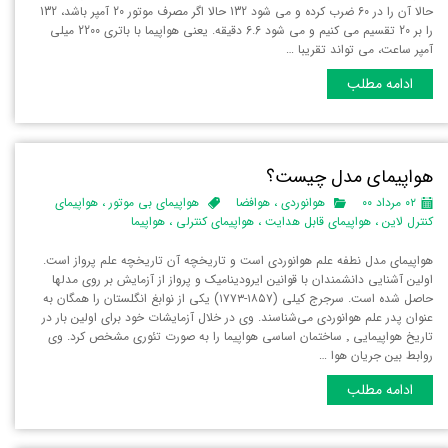
حالا آن را در 60 ضرب کرده و می شود 132 حالا اگر مصرف موتور 20 آمپر باشد، 132
را بر 20 تقسیم می کنیم و می شود 6.6 دقیقه. یعنی هواپیما با باتری 2200 میلی
آمپر ساعت، می تواند تقریبا …
ادامه مطلب
هواپیمای مدل چیست؟
۰۲ مرداد ۰۰
هوانوردی
،
هوافضا
هواپیمای بی موتور
،
هواپیمای
کنترل لاین
،
هواپیمای قابل هدایت
،
هواپیمای کنترلی
،
هواپیما
هواپیمای مدل نطفه علم هوانوردی است و تاریخچه آن تاریخچه علم پرواز است.
اولین آشنایی دانشمندان با قوانین ایرودینامیک و پرواز از آزمایش بر روی مدلها
حاصل شده است. سرجرج کیلی (۱۸۵۷-۱۷۷۳) یکی از نوابغ انگلستان را همگان به
عنوان پدر علم هوانوردی می‌شناسند. وی در خلال آزمایشات خود برای اولین بار در
تاریخ هواپیمایی ٬ ساختمان اساسی هواپیما را به صورت تئوری مشخص کرد. وی
روابط بین جریان هوا …
ادامه مطلب