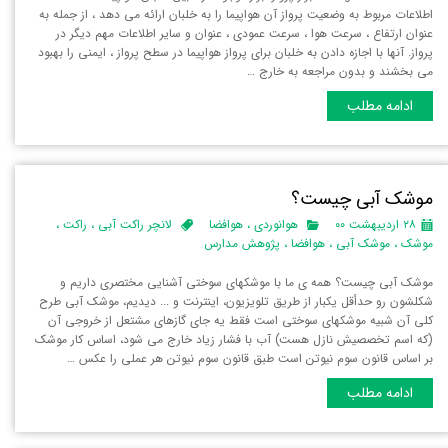
اطلاعات مربوط به وضعیت پرواز آن هواپیما را به خلبان ارائه می دهد ، از جمله به
عنوان ارتفاع ، سرعت هوا ، سرعت عمودی ، عنوان و سایر اطلاعات مهم دیگر در
پرواز. آنها با اجازه دادن به خلبان برای پرواز هواپیما در سطح پرواز ، ایمنی را بهبود
می بخشند و بدون مراجعه به خارج …
ادامه مطلب
موشک آبی چیست؟
۲۸ اردیبهشت ۰۰
هوانوردی
،
هوافضا
لانچر راکت آبی
،
راکت
،
موشک
،
موشک آبی
،
هوافضا
،
پژوهش مدارس
موشک آبی چیست؟ همه ی ما با موشکهای سوختی آشنایی مختصری داریم و
شکلشون رو حدأقل یکبار از طریق تلویزیون، اینترنت و ... دیدیم، موشک آبی طرح
کلی آن شبیه موشکهای سوختی است فقط یه جای گازهای مشتعل از خروجی آن
(که اسم تخصصیش نازل هست) آب با فشار زیاد خارج می شود، اساس کار موشک
بر اساس قانون سوم نیوتن است طبق قانون سوم نیوتن هر عملی را عکس …
ادامه مطلب