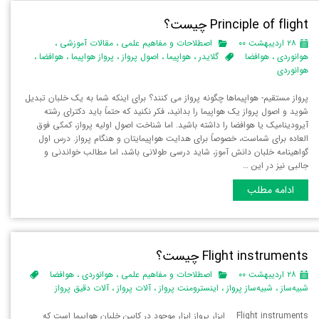
Principle of flight چیست؟
۲۸ اردیبهشت ۰۰
اصطلاحات و مفاهیم علمی
،
مقالات آموزشی
،
هوانوردی
،
هوافضا
گلایدر
،
هواپیما
،
اصول پرواز
،
پرواز هواپیما
،
هوافضا
،
هوانوردی
پرواز مستقیم- هواپیماها چگونه پرواز می کنند؟ برای اینکه شما به یک خلبان تبدیل
شوید و اصول پرواز یک هواپیما را بدانید، فکر نکنید که حتماً باید دکترای رشته
آیرودینامیک یا هوافضا را داشته باشید. اما شناخت اصول اولیه پرواز، کمکی فوق
العاده برای شماست، خصوصاً برای هدایت هواپیمایتان و هنگام پرواز. درس اول
گواهینامه خلبان دانش آموز، شاید درسی طولانی باشد، اما مطالب خواندنی و
جالبی نیز در این …
ادامه مطلب
Flight instruments چیست؟
۲۸ اردیبهشت ۰۰
اصطلاحات و مفاهیم علمی
،
هوانوردی
،
هوافضا
شبیه‌ساز
،
شبیه‌ساز پرواز
،
اینسترومنت پرواز
،
آلات پرواز
،
آلات دقیق پرواز
Flight instruments ابزار پرواز ابزار موجود در کابین خلبان هواپیما است که