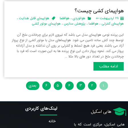
هواپیمای کشی چیست؟
۲۸ اردیبهشت ۰۰
هوانوردی
،
هوافضا
هواپیمای قابل هدایت
،
هواپیمای کنترلی
،
هوافضا
،
پژوهش مدارس
،
هواپیمای موتور کشی
این پرنده نوعی هواپیمای مدل می باشد که نیروی لازم برای چرخاندن ملخ آن
توسط چند کش ساده تامین می شود. هواپیماهای مدل با موتور کشی از نوع پرواز
آزاد می باشند یعنی فرد هیچ تسلط و کنترلی بر روی آن نداشته و مدل آزادانه
پرواز می کند. نحوه پرواز دادن این نوع پرنده ها به این صورت است که فرد با
چرخاندن ملخ در تعداد دور های بالا مثلا …
ادامه مطلب
۱
۲
۳
۴
۵
۶
بعدی
لینک‌های کاربردی
هابی اسکیل
خانه
هابی اسکیل، مرکزی است که با