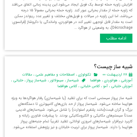
افزایش زاویه حمله توسط یک فویل ایجاد می‌شود.این پدیده زمانی اتفاق می‌افتد
که زاویه حمله از مقدار بحرانی عبور کند. زاویه حمله بحرانی معمولاً ۱۵ درجه
می‌باشد، اما این زاویه در سیالات و فویل‌های مختلف و تغییر عدد رینولدز ممکن
است به مقدار قابل توجهی تغییر کند در هوانوردی، واماندگی یا دکروشاژ (فرانسوی:
Décrochage)، به وضعیتی از هواگرد …
ادامه مطلب
شبیه ساز چیست؟
۲۸ اردیبهشت ۰۰
تکنولوژی
،
اصطلاحات و مفاهیم علمی
،
مقالات
آموزشی
،
هوانوردی
،
هوافضا
شبیه‌ساز
،
سیمولاتور
،
شبیه‌ساز پرواز
،
خلبانی
،
آموزش خلبانی
،
آمو
،
کلاس خلبانی
،
کلاس هوافضا
شبیه‌ ساز پرواز سیستمی است که برای تقلید (یا شبیه‌سازی) رفتار هواگردها به ویژه
هواپیما ساخته می‌شود. شبیه‌ساز پرواز از حد بازی‌های کامپیوتری تا دستگاه‌های
بزرگ و گران قیمت(مانند پلتفرم استوارت) را شامل می‌شود. شبیه‌سازهای قدیمی
عمدتاً سیستم‌های مکانیکی و الکترومکانیکی بودند. با پیشرفت فناوری رایانه و
کاربرد نرم‌افزار، شبیه‌سازهای امروزی توانائی تقلید تقریباً تمام جنبه‌های پرواز
هواپیما را دارند. شبیه‌ساز پرواز برای تربیت خلبانان و نیز پژوهش استفاده می‌شود.
…