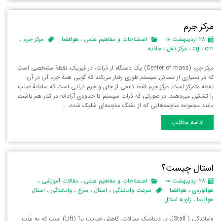
مرکز جرم
۲۸ اردیبهشت ۰۰
اصطلاحات و مفاهیم علمی
،
هوافضا
مرکز جرم
،
cm
،
cg
،
مرکز ثقل
،
جاذبه
مرکز جِرم (Center of mass) یک دستگاه از ذرات، در فیزیک، نقطهٔ مشخصی است
که در بسیاری از مسائل سیستم طوری رفتار می‌کند که گویی همهٔ جرم آن در آن
نقطه متمرکز است. مرکز جرم فقط تابعی از جای و جرم ذراتی است که سامانهٔ صلب
را تشکیل می‌دهند. در صورتی که ذرات سیستم تا حدودی آزادانه در کنار هم باشند،
مانند مجموعه ساچمه‌هایی که از تفنگ ساچمه‌ای شلیک شده، …
ادامه مطلب
استال چیست؟
۲۸ اردیبهشت ۰۰
اصطلاحات و مفاهیم علمی
،
مقالات آموزشی
،
هوانوردی
،
هوافضا
سرعت واماندگی
،
استال
،
سرع
،
واماندگی
،
استال
هواپیما
،
زاویه استال
واماندگی ( Stall)، در دینامیک سیالات، کاهش ضریب برآ (Lift) است که به علت