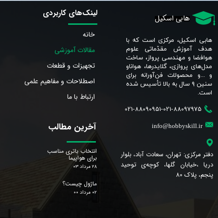
لینک‌های کاربردی
هابی اسکیل
خانه
هابی اسکیل، مرکزی است که با
مقالات آموزشی
هدف آموزش مقدّماتی علوم
هوافضا و مهندسی پرواز، ساخت
تجهیزات و قطعات
مدل‌های پروازی، گلایدرها، هواناو
و ...و محصولات فن‌آورانه برای
اصطلاحات و مفاهیم علمی
سنین ٩ سال به بالا تأسیس شده
است.​​​​​​​
ارتباط با ما
021-88090951-021-88097975
آخرین مطالب
info@hobbyskill.ir
انتخاب باتری مناسب
دفتر مرکزی: تهران، سعادت آباد، بلوار
برای هواپیما
دریا ،خیابان گلها، کوچه‌ی توحید
۲۸ مرداد ۰۳
پنجم، پلاک 80
ماژول چیست؟
۰۲ مرداد ۰۰