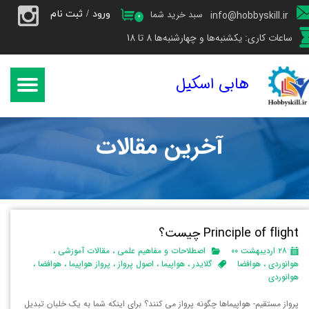
ورود
/
ثبت نام
سبد خرید شما
info@hobbyskill.ir
۰
حساب کاربری من
ساعات کاری: یکشنبه‌ها و چهارشنبه‌ها 8 تا 18
تغییر گذر واژه
هابی اسکیل
سفارشات
خروج از حساب کاربری
آخرین مقالات
Principle of flight چیست؟
۲۸ اردیبهشت ۰۰
اصطلاحات و مفاهیم علمی
،
مقالات آموزشی
،
هوانوردی
،
هوافضا
گلایدر
،
هواپیما
،
اصول پرواز
،
پرواز هواپیما
،
هوافضا
،
هوانوردی
پرواز مستقیم- هواپیماها چگونه پرواز می کنند؟ برای اینکه شما به یک خلبان تبدیل