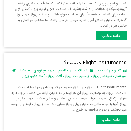
شوید و اصول پرواز یک هواپیما را بدانید، فکر نکنید که حتماً باید دکترای رشته
آیرودینامیک یا هوافضا را داشته باشید. اما شناخت اصول اولیه پرواز، کمکی فوق
العاده برای شماست، خصوصاً برای هدایت هواپیمایتان و هنگام پرواز. درس اول
گواهینامه خلبان دانش آموز، شاید درسی طولانی باشد، اما مطالب خواندنی و
جالبی نیز در این …
ادامه مطلب
Flight instruments چیست؟
۲۸ اردیبهشت ۰۰
اصطلاحات و مفاهیم علمی
،
هوانوردی
،
هوافضا
شبیه‌ساز
،
شبیه‌ساز پرواز
،
اینسترومنت پرواز
،
آلات پرواز
،
آلات دقیق پرواز
Flight instruments ابزار پرواز ابزار موجود در کابین خلبان هواپیما است که
اطلاعات مربوط به وضعیت پرواز آن هواپیما را به خلبان ارائه می دهد ، از جمله به
عنوان ارتفاع ، سرعت هوا ، سرعت عمودی ، عنوان و سایر اطلاعات مهم دیگر در
پرواز. آنها با اجازه دادن به خلبان برای پرواز هواپیما در سطح پرواز ، ایمنی را بهبود
می بخشند و بدون مراجعه به خارج …
ادامه مطلب